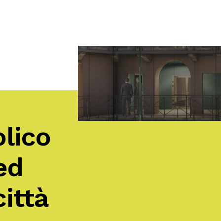
lico
ed
città