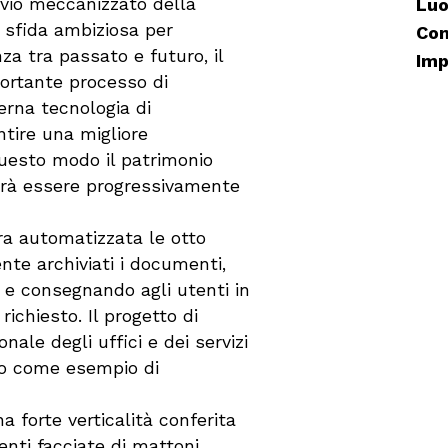
hivio meccanizzato della
Luo
a sfida ambiziosa per
Com
za tra passato e futuro, il
Imp
ortante processo di
erna tecnologia di
ntire una migliore
questo modo il patrimonio
trà essere progressivamente
era automatizzata le otto
ente archiviati i documenti,
 e consegnando agli utenti in
richiesto. Il progetto di
ale degli uffici e dei servizi
lo come esempio di
a forte verticalità conferita
enti facciate di mattoni