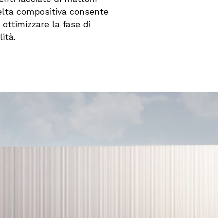
celta compositiva consente
ottimizzare la fase di
ità.