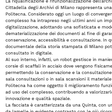
La riqualificazione e rifunzionalizzazione dell’arc
Cittadella degli Archivi di Milano rappresenta un
Politecna. Considerato oggi un luogo di convergen
complesso ha intrapreso negli ultimi anni un imp
digitalizzazione, adottando una sofisticata e mod
dematerializzazione dei documenti al fine di gara
conservazione, accessibilità e consultazione. In 
documentale della storia stampata di Milano po
consultato in digitale.
Al suo interno, infatti, un robot gestisce in mani
corsie di scaffali in acciaio dove vengono fisicam
permettendo la conservazione e la consultazione
sala consultazioni o in sala scansioni il materiale 
Politecna ha come oggetto il miglioramento funzion
ad uso del complesso, contribuendo a valorizzar
innovazione e qualità spaziale.
La facciata è caratterizzata da una Quinta, con un
da lamelle in evidente contrasto con le più ricorr