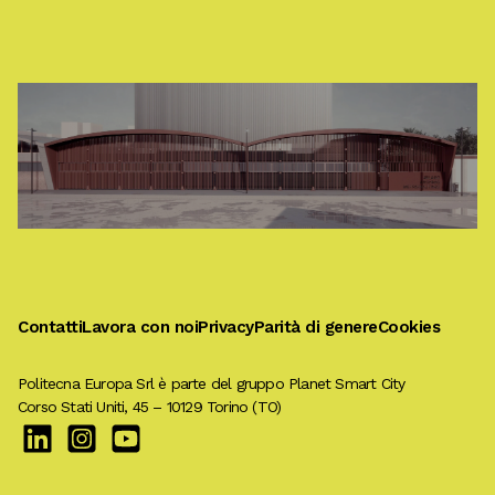
Contatti
Lavora con noi
Privacy
Parità di genere
Cookies
Politecna Europa Srl è parte del gruppo
Planet Smart City
Corso Stati Uniti, 45 – 10129 Torino (TO)