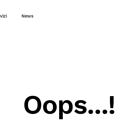
vizi
News
Oops...!